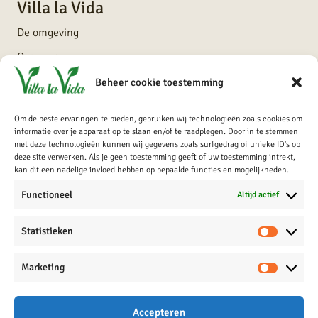
Villa la Vida
De omgeving
Over ons
Contact
Beheer cookie toestemming
Om de beste ervaringen te bieden, gebruiken wij technologieën zoals cookies om
Service
informatie over je apparaat op te slaan en/of te raadplegen. Door in te stemmen
met deze technologieën kunnen wij gegevens zoals surfgedrag of unieke ID's op
FAQ
deze site verwerken. Als je geen toestemming geeft of uw toestemming intrekt,
kan dit een nadelige invloed hebben op bepaalde functies en mogelijkheden.
Algemene voorwaarden
Functioneel
Altijd actief
Privacy verklaring
Statistieken
Contact
Marketing
Voorstraat 58
1931 AM Egmond aan Zee
Accepteren