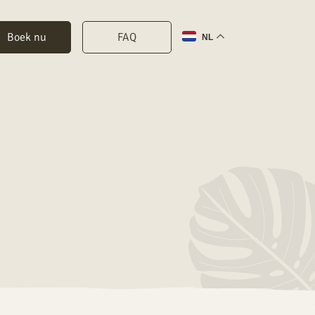
Boek nu
FAQ
NL