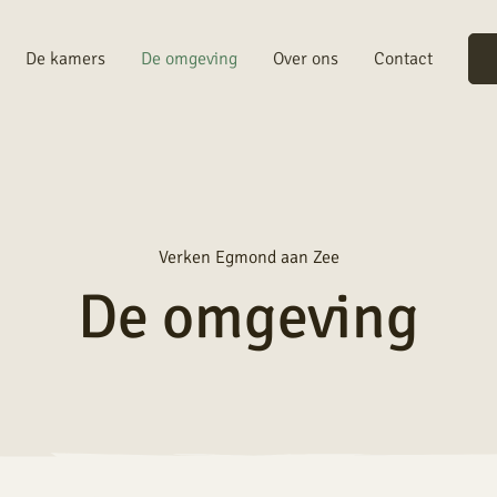
De kamers
De omgeving
Over ons
Contact
Verken Egmond aan Zee
De omgeving