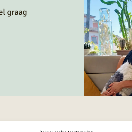
el graag
a la Vida
Service